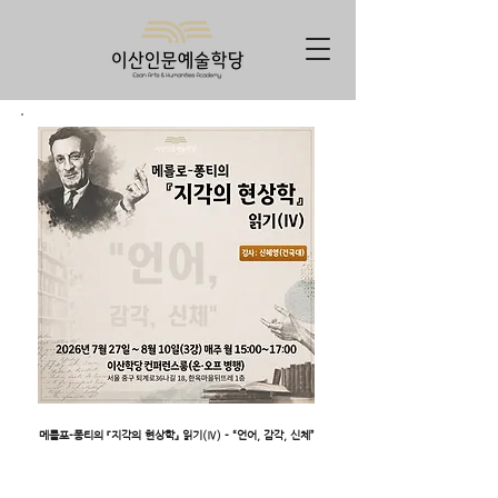
메를포-퐁티의 『지각의 현상학』 읽기(Ⅳ) - “언어, 감각, 신체”