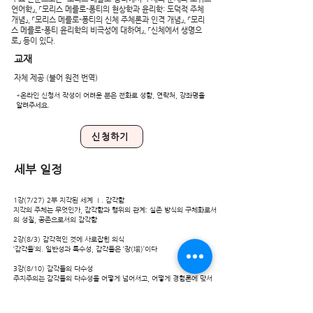
언어학」, 「모리스 메를로-퐁티의 현상학과 윤리학: 도덕적 주체
개념」, 「모리스 메를로-퐁티의 신체 주체론과 인격 개념」, 「모리
스 메를로-퐁티 윤리학의 비극성에 대하여」, 「신체에서 생명으
로」 등이 있다.
교재
자체 제공 (불어 원전 번역)
*온라인 신청서 작성이 어려운 분은 전화로 성함, 연락처, 강좌명을
알려주세요.
신청하기
세부 일정
1강(7/27) 2부 지각된 세계 Ⅰ. 감각함
지각의 주체는 무엇인가, 감각함과 행위의 관계: 실존 방식의 구체화로서
의 성질, 공존으로서의 감각함
2강(8/3) 감각적인 것에 사로잡힌 의식
‘감각들’의. 일반성과 특수성, 감각들은 ‘장(場)’이다
3강(8/10) 감각들의 다수성
주지주의는 감각들의 다수성을 어떻게 넘어서고, 어떻게 경험론에 맞서
정당성을 갖는가
그렇지만 반성적 분석은 어떻게 여전히 추상적으로 남는가, 선험적인 것
과 경험적인 것