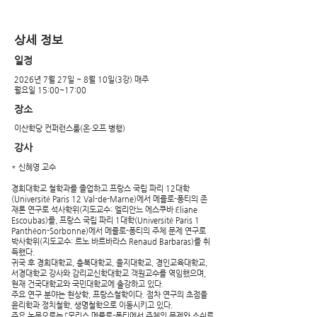
​상세 정보
​일정
2026년 7월 27일 ~ 8월 10일(3강) 매주
월요일 15:00~17:00
장소
이산학당 컨퍼런스룸(온·오프 병행)
강사
* 신혜영 교수
경희대학교 철학과를 졸업하고 프랑스 국립 파리 12대학
(Université Paris 12 Val-de-Marne)에서 메를로-퐁티의 존
재론 연구로 석사학위(지도교수: 엘리안느 에스쿠바 Éliane
Escoubas)를, 프랑스 국립 파리 1대학(Université Paris 1
Panthéon-Sorbonne)에서 메를로-퐁티의 주체 문제 연구로
박사학위(지도교수: 르노 바르바라스 Renaud Barbaras)를 취
득했다.
귀국 후 경희대학교, 충북대학교, 을지대학교, 경인교육대학교,
서경대학교 강사와 감리교신학대학교 객원교수를 역임했으며,
현재 건국대학교와 국민대학교에 출강하고 있다.
주요 연구 분야는 현상학, 프랑스철학이다. 점차 연구의 초점을
윤리학과 정치철학, 생명철학으로 이동시키고 있다.
주요 논문으로는 「모리스 메를로-퐁티에서 주체의 문제와 소쉬르