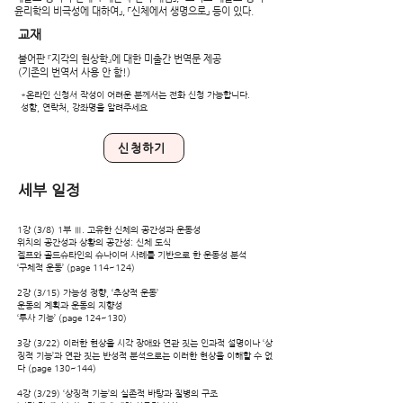
윤리학의 비극성에 대하여」, 「신체에서 생명으로」 등이 있다.
교재
불어판 『지각의 현상학』에 대한 미출간 번역문 제공​
(기존의 번역서 사용 안 함!)
*온라인 신청서 작성이 어려운 분께서는 전화 신청 가능합니다.
성함, 연락처, 강좌명을 알려주세요
신청하기
​세부 일정
1강 (3/8) 1부 Ⅲ. 고유한 신체의 공간성과 운동성
위치의 공간성과 상황의 공간성: 신체 도식
겔프와 골드슈타인의 슈나이더 사례를 기반으로 한 운동성 분석
‘구체적 운동’ (page 114~124)
2강 (3/15) 가능성 정향, ‘추상적 운동’
운동의 계획과 운동의 지향성
‘투사 기능’ (page 124~130)
3강 (3/22) 이러한 현상을 시각 장애와 연관 짓는 인과적 설명이나 ‘상
징적 기능’과 연관 짓는 반성적 분석으로는 이러한 현상을 이해할 수 없
다 (page 130~144)
4강 (3/29) ‘상징적 기능’의 실존적 바탕과 질병의 구조