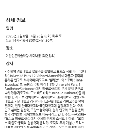
​상세 정보
​일정
2025년 3월 8일 - 4월 26일 (8회) 매주 토
요일 14시~16시 30분(2시간 30분)
장소
이산인문예술학당 세미나룸 (대면강의)
강사
* 신혜영 경희대학교 철학과를 졸업하고 프랑스 국립 파리 12대
학(Université Paris 12 Val-de-Marne)에서 메를로-퐁티의
존재론 연구로 석사학위(지도교수: 엘리안느 에스쿠바 Éliane
Escoubas)를, 프랑스 국립 파리 1대학(Université Paris 1
Panthéon-Sorbonne)에서 메를로-퐁티의 주체 문제 연구로
박사학위(지도교수: 르노 바르바라스 Renaud Barbaras)를 취
득했다. 귀국 후 경희대학교, 충북대학교, 을지대학교, 경인교육
대학교, 서경대학교 강사와 감리교신학대학교 객원교수를 역임
했으며, 현재 건국대학교와 국민대학교에 출강하고 있다. 주요
연구 분야는 현상학, 프랑스철학이다. 점차 연구의 초점을 윤리
학과 정치철학, 생명철학으로 이동시키고 있다. 주요 논문으로는
「모리스 메를로-퐁티에서 주체의 문제와 소쉬르 언어학」, 「모리
스 메를로-퐁티의 현상학과 윤리학: 도덕적 주체 개념」, 「모리스
메를로-퐁티의 신체 주체론과 인격 개념」, 「모리스 메를로-퐁티