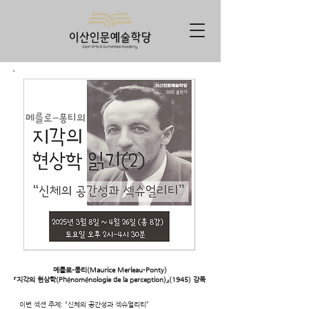
메를로-퐁티(Maurice Merleau-Ponty)
『지각의 현상학(Phénoménologie de la perception)』(1945) 강독
이번 섹션 주제: “신체의 공간성과 섹슈얼리티”