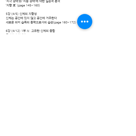
‘지각 장애’와 ‘지능 장애’에 대한 실존적 분석
‘지향 호’ (page 145~160)
5강 (4/5) 신체의 지향성
신체는 공간에 있지 않고 공간에 거주한다
새로운 의미 습득의 동력으로서의 습관(page 160~172)
6강 (4/12) 1부 Ⅳ. 고유한 신체의 종합
공간성과 신체성
신체의 통일성과 예술 작품의 통일성
세계 습득으로서의 지각적 습관 (page 173~179)
7강 (4/19) 1부 Ⅴ. 성적 존재로서의 신체
성(sexualité)은 ‘표상’과 반사의 혼합이 아니라 지향성이다
성적 상황에 있는 존재
정신분석학
실존적 정신분석학은 ‘정신주의’로의 회귀가 아니다 (page 180~191)
8강 (4/26) 성(sexualité)은 어떤 의미에서 실존을 표현하는가: 그것을
실현함으로써
성적 ‘드라마’가 형이상학적 ‘드라마’로 환원되는 것이 아니라 성
(sexualité)이 형이상학적이다
성(sexualité)은 극복될 수 없다
변증법적 유물론의 실존적 해석에 관한 주석 (page191~202)
​강좌 소개
토요일 14시~16시 30분(2시간 30분)
1차시(14시~14시 50분): 강독
2차시(15시~15시 50분): 강독
3차시(16시~16시 30분): Q&A