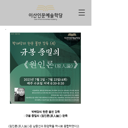
박해당의 한문 불전 강독
: 규봉 종밀의 <원인론(原人論)> 완독
<원인론(原人論)>은 남종선과 화엄학을 하나로 융합하였다고