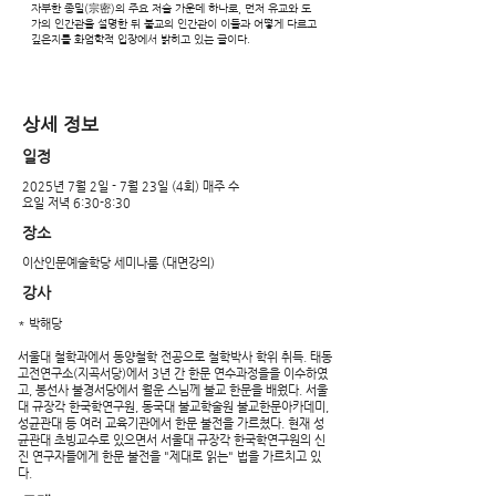
자부한 종밀(宗密)의 주요 저술 가운데 하나로, 먼저 유교와 도
가의 인간관을 설명한 뒤 불교의 인간관이 이들과 어떻게 다르고
깊은지를 화엄학적 입장에서 밝히고 있는 글이다.
​상세 정보
일정
2025년 7월 2일 - 7월 23일 (4회) 매주 수
요일 저녁 6:30-8:30
장소
이산인문예술학당 세미나룸 (대면강의)
강사
* 박해당
서울대 철학과에서 동양철학 전공으로 철학박사 학위 취득. 태동
고전연구소(지곡서당)에서 3년 간 한문 연수과정을을 이수하였
고, 봉선사 불경서당에서 월운 스님께 불교 한문을 배웠다. 서울
대 규장각 한국학연구원, 동국대 불교학술원 불교한문아카데미,
성균관대 등 여러 교육기관에서 한문 불전을 가르쳤다. 현재 성
균관대 초빙교수로 있으면서 서울대 규장각 한국학연구원의 신
진 연구자들에게 한문 불전을 "제대로 읽는" 법을 가르치고 있
다.