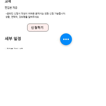
교재
편집본 제공
*온라인 신청서 작성이 어려운 분께서는 전화 신청 가능합니다.
성함, 연락처, 강좌명을 알려주세요
신청하기
​세부 일정
* 주차별 강의 내용
​※ 세부 일정은 변경될 수 있습니다.
강좌 진행 방식 : <원인론>을 처음부터 끝까지 강독한다.
​강좌 소개
<원인론(原人論)>은 남종선과 화엄학을 하나로 융합하였다고 자
부한 종밀(宗密)의 주요 저술 가운데 하나로, 먼저 유교와 도가의
인간관을 설명한 뒤 불교의 인간관이 이들과 어떻게 다르고 깊은
지를 화엄학적 입장에서 밝히고 있는 글이다.
수강료
16만원 (VAT포함, 현금영수증 발급)
​입금계좌 : 국민은행
068837-04-010142
예금주: 박*용(이산