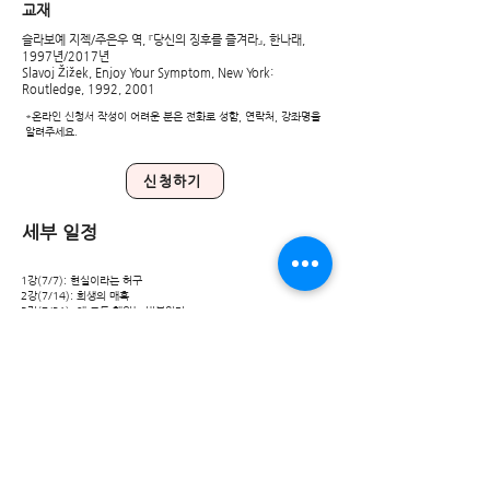
교재
슬라보예 지젝/주은우 역, 『당신의 징후를 즐겨라』, 한나래,
1997년/2017년
Slavoj Žižek, Enjoy Your Symptom, New York:
Routledge, 1992, 2001
*온라인 신청서 작성이 어려운 분은 전화로 성함, 연락처, 강좌명을
알려주세요.
신청하기
세부 일정
1강(7/7): 현실이라는 허구
2강(7/14): 희생의 매혹
3강(7/21): 왜 모든 행위는 반복인가
4강(7/28): 아버지 아니면 더 나쁜
5강(8/4): 반복과 탈현대성
6강(8/11): 동일성과 권위
7강(8/18): 변증법의 악순환과 그 잔여
8강(8/25): 동일성과 판타지
강좌 소개
헤겔과 라깡을 함께 ‘읽는’ 지젝은 편지, 여자, 행위, 반복, 남근, 아
버지란 개념(아닌 개념)을 통해 정신분석 사유를 재구성하고자 한
다. 이것은 라깡과 헤겔을 통해 지금, 여기에 틈을 기입하려는 시