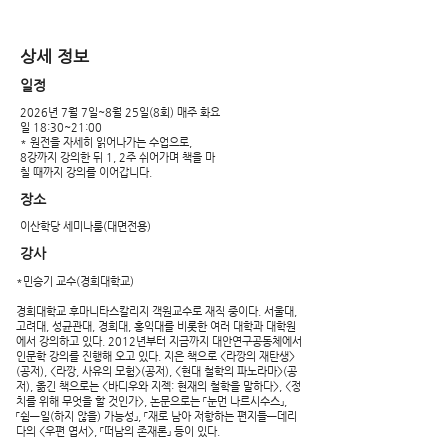
​상세 정보
​일정
2026년 7월 7일~8월 25일(8회) 매주 화요
일 18:30~21:00
* 원전을 자세히 읽어나가는 수업으로,
8강까지 강의한 뒤 1, 2주 쉬어가며 책을 마
칠 때까지 강의를 이어갑니다.
장소
이산학당 세미나룸(대면전용)
강사
*민승기 교수(경희대학교)
경희대학교 후마니타스칼리지 객원교수로 재직 중이다. 서울대,
고려대, 성균관대, 경희대, 홍익대를 비롯한 여러 대학과 대학원
에서 강의하고 있다. 2012년부터 지금까지 대안연구공동체에서
인문학 강의를 진행해 오고 있다. 지은 책으로 <라깡의 재탄생>
(공저), <라깡, 사유의 모험>(공저), <현대 철학의 파노라마>(공
저), 옮긴 책으로는 <바디우와 지젝: 현재의 철학을 말하다>, <정
치를 위해 무엇을 할 것인가>, 논문으로는 「눈먼 나르시수스」,
「쉼—일(하지 않을) 가능성」, 「재로 남아 저항하는 편지들—데리
다의 <우편 엽서>, 「떠남의 존재론」 등이 있다.