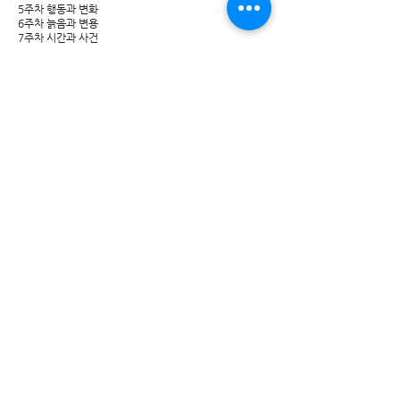
5주차 행동과 변화
6주차 늙음과 변용
7주차 시간과 사건
8주차 탈합치와 지정학
※ 세부 일정은 변경될 수 있습니다.
​강좌 소개
존재, 변화, 전략 – 프랑수아 줄리앙의 동서문화철학​
​이 강좌는 동서문화철학자
프랑수아 줄리앙(François Jullien, 1951~)의 사상을 중심으로
‘존재’, ‘변화’, ‘전략’(효율성) 개념을 살펴본다.
프랑수아 줄리앙은 50여 권의 저작을 통해 중국 사유와 서양 사유
의 간극을 통찰함으로써 새로운 철학의 방식을 제시했고 현재는 동
서문화철학에서 도출한 ‘탈합치’ 개념을 삶, 윤리, 실존, 예술, 정치,
종교 등의 영역에 광범위하게 적용하고 있다.
이 강좌에서는 특히 서양 사유의 습벽을 이루는 모델화, 존재, 본질
등의 개념과 동양 사유의 습벽을 이루는 운행, 형세, 변화 등의 개
념 사이에 나타나는 간극을 조명한다.
줄리앙의 주요 저작
<전략: 고대그리스에서 현대중국까지>, <고요한 변화>,
<효율성 논고>, 에 의거하여 동서문화철학의 의미를 탐색한다.