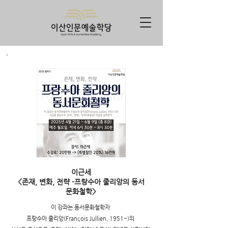
이근세
<존재, 변화, 전략 -프랑수아 줄리앙의 동서
문화철학>
이 강좌는 동서문화철학자
프랑수아 줄리앙(François Jullien, 1951~)의