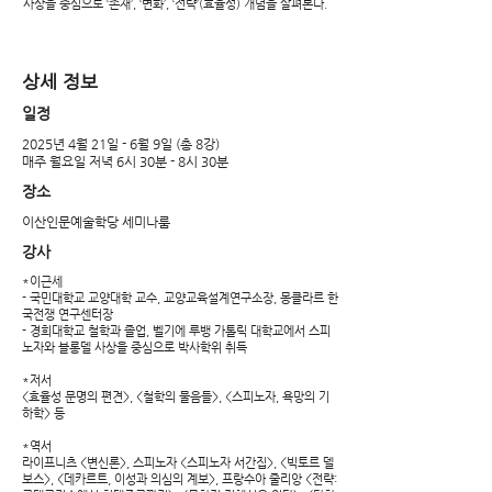
사상을 중심으로 ‘존재’, ‘변화’, ‘전략’(효율성) 개념을 살펴본다.
​상세 정보
​일정
2025년 4월 21일 - 6월 9일 (총 8강)
​매주 월요일 저녁 6시 30분 - 8시 30분
장소
이산인문예술학당 세미나룸
​강사
*이근세
- 국민대학교 교양대학 교수, 교양교육설계연구소장, 몽클라르 한
국전쟁 연구센터장
- 경희대학교 철학과 졸업, 벨기에 루뱅 가톨릭 대학교에서 스피
노자와 블롱델 사상을 중심으로 박사학위 취득
*저서
<효율성 문명의 편견>, <철학의 물음들>, <스피노자, 욕망의 기
하학> 등
*역서
라이프니츠 <변신론>, 스피노자 <스피노자 서간집>, <빅토르 델
보스>, <데카르트, 이성과 의심의 계보>, 프랑수아 줄리앙 <전략: