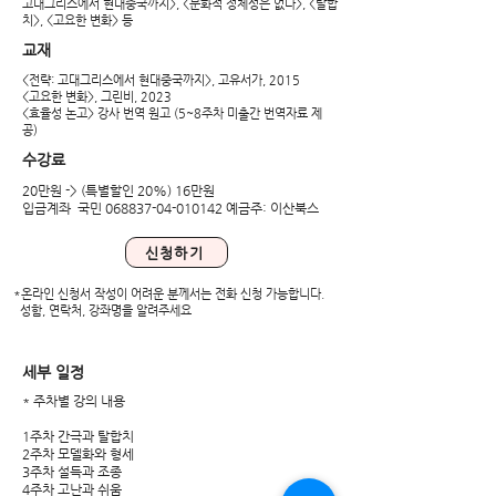
고대그리스에서 현대중국까지>, <문화적 정체성은 없다>, <탈합
치>, <고요한 변화> 등
교재
<전략: 고대그리스에서 현대중국까지>, 고유서가, 2015
<고요한 변화>, 그린비, 2023
<효율성 논고> 강사 번역 원고 (5~8주차 미출간 번역자료 제
공)
수강료
20만원 -> (특별할인 20%) 16만원
입금계좌 국민
068837-04-010142
예금주: 이산북스
신청하기
*온라인 신청서 작성이 어려운 분께서는 전화 신청 가능합니다.
성함, 연락처, 강좌명을 알려주세요
​세부 일정
* 주차별 강의 내용
1주차 간극과 탈합치
2주차 모델화와 형세
3주차 설득과 조종
4주차 고난과 쉬움