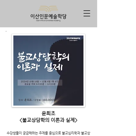
윤희조
<불교상담학의 이론과 실제>
수강생들이 궁금해하는 주제를 중심으로 불교심리학과 불교상