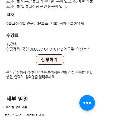
교심리학 연구』, 『불교의 언어관』 등이 있고, 40여 편의 불
교심리학 및 불교상담 관련 논문이 있다.
교재
<불교심리학 연구> (윤희조, 서울: 씨아이알 2019)
수강료
16만원
​입금계좌 국민
068837-04-010142
예금주: 이산북스
신청하기
*온라인 신청서 작성이 어려운 분께서는 전화 신청 가능합니다.
성함, 연락처, 강좌명을 알려주세요
​세부 일정
* 주차별 강의 내용
1주차 불교상담의 학문적 정체성
2주차 불교상담의 정의와 이론
3주차
과정과 기법으로 보는 불교상담방법론
4주차 불교상담의 두 모델, 사성제모델과 불이모델
5주차 불교의 언어, 불교상담의 언어
6주차 불교심리학의 정의와 분류