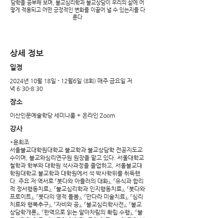
담학을 공부해 보며, 불교심리학과 불교상담이 우리의 삶에 어
떻게 적용되고 어떤 긍정적인 변화를 이끌어 낼 수 있는지를 다
룬다
​상세 정보
​일정
2024년 10월 18일 - 12월6일 (8회) 매주 금요일 저
녁 6:30-8:30
장소
이산인문예술학당 세미나룸 + 온라인 Zoom
​강사
*윤희조
서울불교대학원대학교 불교학과 불교상담학 전공지도교
수이며, 불교와심리연구원 원장을 맡고 있다. 서울대학교
철학과 학부와 대학원 석사과정을 졸업하고, 서울불교대
학원대학교 불교학과 대학원에서 석·박사학위를 취득했
다. 주요 저·역서로 『붓다와 아들러의 대화』, 『유식과 합리
적 정서행동치료』, 『불교심리학과 인지행동치료』, 『붓다와
프로이트』, 『붓다의 영적 돌봄』, 『만다라 미술치료』, 『심리
치료와 행복추구』, 『자비와 공』, 『불교심리학사전』, 『불교
상담학개론』, 『한역으로 읽는 알아차림의 확립 수행』, 『불