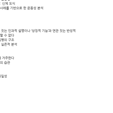
 신체 도식
례를 기반으로 한 운동성 분석
 짓는 인과적 설명이나 ‘상징적 기능’과 연관 짓는 반성적
 수 없다
 질병의 구조
 실존적 분석
 거주한다
의 습관
통일성
관