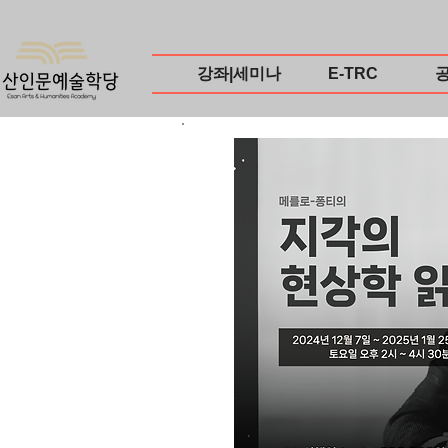
강좌|세미나
E-TRC