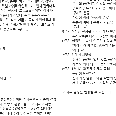
경희대학교, 충북대학교, 을지대학교, 경인교
위치의 공간성과 상황의 공간성:
 객원교수를 역임했으며, 현재 건국대학
겔프와 골드슈타인의 슈나이더 사
분야는 현상학, 프랑스철학이다. 점차 연
‘구체적 운동’
이동시키고 있다. 주요 논문으로는 「모리
가능성 정향, ‘추상적 운동’
」, 「모리스 메를로-퐁티의 현상학과 윤
운동의 계획과 운동의 지향성
의 신체 주체론과 인격 개념」, 「모리스 메
‘투사 기능’
서 생명으로」 등이 있다.
5주차 이러한 현상을 시각 장애와 연관
분석으로는 이러한 현상을 이해할
6주차 ‘상징적 기능’의 실존적 바탕과
‘지각 장애’와 ‘지능 장애’에 대한
제공​
‘지향 호’
7주차 신체의 지향성
신체는 공간에 있지 않고 공간에
새로운 의미 습득의 동력으로서
8주차
1부 Ⅳ. 고유한 신체의 종합
공간성과 신체성
: 이산북스
신체의 통일성과 예술 작품의 
세계 습득으로서의 지각적 습
※ 세부 일정은 변경될 수 있습니다.
의 현상학> 불어판을 기준으로 기존의 결정
게 프랑스 현상학을 더 이해하고 사랑하
원은 선착순 20명으로 한정하고 대면강의
한 분들에게 수강 우선권을 부여할 계획입