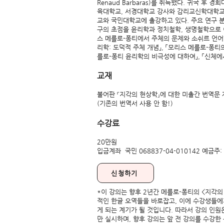
Renaud Barbaras)를 취득했다. 귀국 후 
육대학교, 서경대학교 강사와 감리교신학대학교
교와 국민대학교에 출강하고 있다. 주요 연구 
구의 초점을 윤리학과 정치철학, 생명철학으로 
스 메를로-퐁티에서 주체의 문제와 소쉬르 언어학
리학: 도덕적 주체 개념」, 「모리스 메를로-퐁티
를로-퐁티 윤리학의 비극성에 대하여」, 「신체에
교재
불어판 『지각의 현상학』에 대한 미출간 번역문 
(기존의 번역서 사용 안 함!)
수강료
20만원
​입금계좌 국민 068837-04-010142 예금주
신청하기
*이 강의는 향후 2년간 메를로-퐁티의 <지각
적인 한글 오역들을 바로잡고, 이에 수강생들에
게 되는 계기가 될 것입니다. 따라서 강의 인
만 실시하며, 향후 강의는 앞 전 강의를 수강