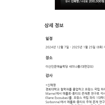
​상세 정보
​일정
2024년 12월 7일 - 2025년 1월 25일 (8회)
장소
이산인문예술학당 세미나룸(대면강의)
​강사
*신혜영
경희대학교 철학과를 졸업하고 프랑스 국립 파리 12대학(
Marne)에서 메를로-퐁티의 존재론 연구로 
Éliane Escoubas)를, 프랑스 국립 파리 1대학(Uni
Sorbonne)에서 메를로-퐁티의 주체 문제 