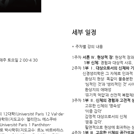
​세부 일정
* 주차별 강의 내용
1주차
서론 Ⅳ. 현상적 장:
현상적 장과 
 매주 토요일 2:00-4:30
1부 신체:
경험과 대상적 사유,
2주차
1부 Ⅰ. 대상으로서의 신체와 
신경생리학은 그 자체로 인과적
환상지 현상: 똑같이 불충분한 생
‘심적인 것’과 ‘생리적인 것’ 사
환상지의 애매성
‘유기적 억압’과 선천적 복합체
3주차
1부 Ⅱ. 신체의 경험과 고전적 
고유한 신체의 ‘영속성’
‘이중 감각’
Université Paris 12 Val-de-
감정적 대상으로서의 신체
석사학위(지도교수: 엘리안느 에스쿠바
‘운동 감각’.
versité Paris 1 Panthéon-
필연적으로 현상에 회귀하는 
연구로 박사학위(지도교수: 르노 바르바라스
4주차
1부 Ⅲ. 고유한 신체의 공간성