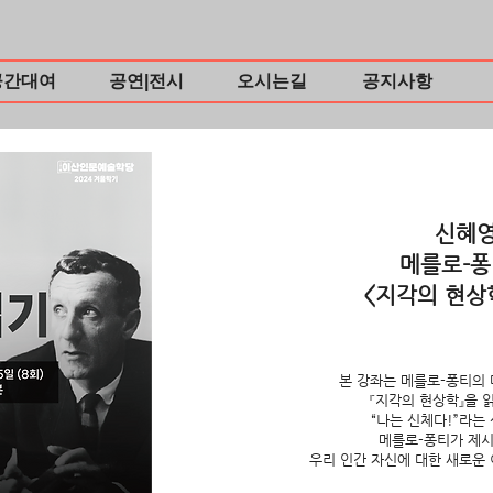
공간대여
공연|전시
오시는길
공지사항
신혜
메를로-
<지각의 현상
본 강좌는 메를로-퐁티의 
『지각의 현상학』을
“나는 신체다!”라는
메를로-퐁티가 제
우리 인간 자신에 대한 새로운 