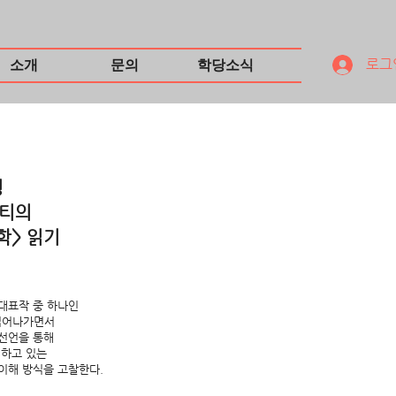
로그
소개
문의
학당소식
영
퐁티의
학> 읽기
대표작 중 하나인
 읽어나가면서
 선언을 통해
시하고 있는
이해 방식을 고찰한다.