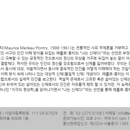
aurice Merleau-Pontry, 1908-1961)는 전통적인 사유 주체론을 거부하
통적인 서구의 인간 이해 방식을 뒤집는 메를로-퐁티의 “나는 신체다!”라는 선언은 
하고 극복할 수 있는 긍정적인 것으로서의 정신의 위상을 거꾸로 뒤집어 놓는 말이 
 결합체다. 하지만 우리는 인간의 정신을 강조함으로써 신체를 잃어버렸다. 우리는
면서 동시에 대상, 자발적이면서 동시에 종속적인 인간을 어떻게 이해해야 하는 것일
이해 방식 속에 나타나 있는 대상적 신체(물질적 신체) 개념이다. 메를로-퐁티는 이
결합으로서의 실제적 인간을 보고한다. 역설적 존재로서 고유한 혹은 살아있는 신체는
신과 뒤섞여 있는 살아있는 신체로서의 인간은 자유롭게 행위 할 수 있지만, 이 능력
하나인 『지각의 현상학』을 읽어나가면서 “나는 신체다!”라는 선언을 통해 메를로-퐁
| 사업자등록번호: 111-26-67029
전 화: 02-2275-0108 | 이메일:
info@
 한옥마을 뒤뜨레 1층
문의가능시간: 오후 2시~ 저녁 9시 (qm 16
통신판매업신고: 제2024-서울중구-1385