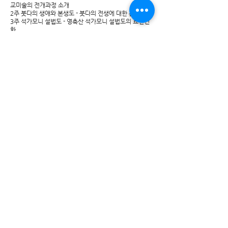
교미술의 전개과정 소개
2주 붓다의 생애와 본생도 - 붓다의 전생에 대한 본생도
3주 석가모니 설법도 - 영축산 석가모니 설법도의 표현변
화
4주 화엄경변상도 - 화엄경의 모든 내용을 담은 화엄경 7
처9회도의 도상 연구
5주 관경변상도 - 관무량수경을 통한 정토 수행 방법
6주 열반도 - 열반도의 표현기법 연구
※ 세부 일정은 변경될 수 있습니다.
​강좌 소개
본 강의는 돈황 막고굴 불교미술에 대한 학습을 통해 돈황
미술의 변화과정과 불교미술의 특수성을 이해하고 개별
회화작품에 대한 심미안審美眼과 이해도 함양을 목적으
로 한다. 이 강의는 부처님의 전생인 본생도本生圖를 시
작으로 석가설법도釋迦說法圖, 화엄경변상도華嚴經變
相圖, 관경변상도觀經變相圖, 열반도涅槃圖 등 총6강으
로 나누어 부처님의 일대기를 그림으로 살펴보고자 한다.
이는 경전經典을 도상화圖像化한 변상도에 대한 이해와
감상에 도움을 줄 것이다.
신청하기
*온라인 신청서 작성이 어려운 분께서는 전화 신청 가능합니다.
성함, 연락처, 강좌명을 알려주세요