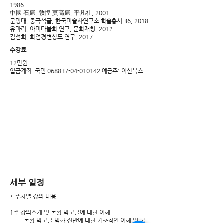
1986
中國 石窟, 敦惶 莫高窟, 平凡社, 2001
문명대, 중국석굴, 한국미술사연구소 학술총서 36, 2018
유마리, 아미타불화 연구, 문화재청, 2012
김선희, 화엄경변상도 연구, 2017
수강료
12만원
​입금계좌 국민
068837-04-010142
예금주: 이산북스
​세부 일정
* 주차별 강의 내용
1주 강의소개 및 돈황 막고굴에 대한 이해
- 돈황 막고굴 벽화 전반에 대한 기초적인 이해 및 불