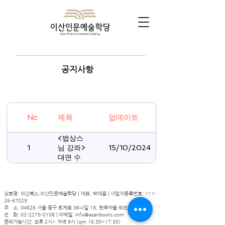
​공지사항
No
제목
업데이트
<법상스
1
15/10/2024
님 강좌>
대면 수
강생을
위한 공
지사항
상호명: 이산북스・이산인문예술학당 | 대표: 박대용 | 사업자등록번호:
111-
26-67029
주 소: 04626 서울 중구 퇴계로 36나길 18, 한옥마을 뒤뜨레 1층
전 화:
02-2275-0108
| 이메일:
info@esanbooks.com
문의가능시간: 오후 2시~ 저녁 9시 (qm 16:30~17:30)