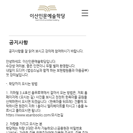
​공지사항
​공지사항을 잘 읽어 보시고 강의에 참여하시기 바랍니다.
안녕하세요. 이산인문예술학당입니다.
수강생 여러분, 좋은 인연이니 두팔 벌려 환영합니다.
내일이 드디어 <법상스님과 함께 하는 보현행원품과 마음공부>
첫 강의날입니다.
-. 학당까지 오시는 방법
1. 지하철 3,4호선 충무로역에서 걸어서 오는 방법은, 저희 홈
페이지에 <오시는 길> 사진을 보시고 천천히 한옥마을 공원을
산책하면서 오시면 되겠습니다. <한옥마을 뒤뜨레> 건물에 도
착하시면 현관이 지하 1층이니 엘리베이트를 타시고 1층을 누
르시고 올라오시면 됩니다.
https://www.esanbooks.com/
오시는길
2. 차량을 가지고 오시는 분
학당에는 차량 3대만 주차 가능하오니(공용현관 비밀번호
1290#), 가급적 주변 공영주차장에 이용해 주세요. 주변 주차