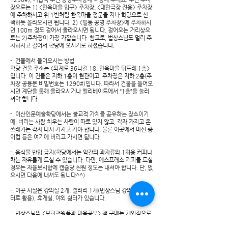
장으로는 1) <한옥마을 입구> 주차장, <대한극장 전용> 주차장
에 주차하시고 위 1번처럼 한옥마을 정문을 지나 학당으로 산
책하듯 올라오시면 됩니다. 2) <필동 공영 주차장>에 주차하시
면 100m 정도 걸어서 올라오시면 됩니다. 걸어오는 거리상으
로는 2)주차장이 가장 가깝습니다. 참고로, 법상스님도 멀리 주
차하시고 걸어서 학당에 오시기로 하셨습니다.
-. 건물에서 들어오시는 방법
학당 건물 주소는 <퇴계로 36나길 18, 한옥마을 뒤뜨레 1층>
입니다. 이 건물은 지하 1층이 현관이고, 주차장은 지하 2층(주
차장 공용문 비밀번호는 1290#)입니다. 따라서 건물을 들어오
시면 계단을 통해 올라오시거나 엘리베이트에서 “1층”을 눌러
셔야 합니다.
-. 이산인문예술학당에서는 불교적 가치를 공유하는 장소이기
에, 버리는 사람 치우는 사람이 따로 있지 않고, 각자 가지고 온
쓰레기는 각자 다시 가지고 가야 합니다. 물론 이곳에서 마신 종
이컵 등은 여기에 버리고 가시면 됩니다.
-. 음식물 반입 금지(학당에서는 약간의 과자류와 1회용 커피나
차는 자유롭게 드실 수 있습니다. 다만, 에스프레소 커피를 드실
경우는 자율보시함에 캡슐당 천원 정도는 내셔야 합니다. 단, 없
으시면 다음에 내셔도 됩니다^^)
-. 이곳 시설은 강의실 2개, 갤러리 1개(법상스님 강의때는 쉼
터로 활용), 휴게실, 야외 쉼터가 있습니다.
-. 법상스님의 <보현행원품과 마음공부> 책 구매는 개인적으로
사전에 하셔도 되고, 여기서 주문하셔도 됩니다. 저희 협력기관