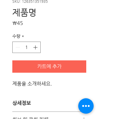
SKU: 126351351935
제품명
가
₩45
격
수량
*
카트에 추가
제품을 소개하세요.  
상세정보
제품의 세부 사항들을 입력하세요. 제품
환불 및 교환 정책
의 크기, 재질, 관리방법 등 친절하고 상세
한 설명은 구매에 대한 확신을 심어줍니
"환불 정책", "제품 관리법" 등 고객들에
다. 제품의 어떤 부분이 소비자들에게 어
배송정보